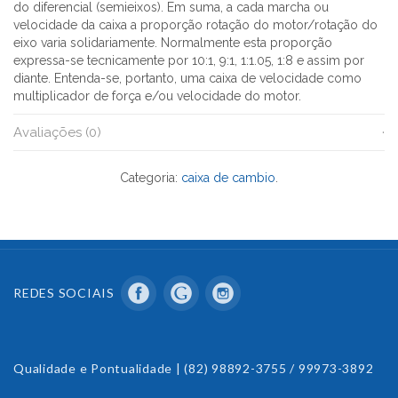
do diferencial (semieixos). Em suma, a cada marcha ou
velocidade da caixa a proporção rotação do motor/rotação do
eixo varia solidariamente. Normalmente esta proporção
expressa-se tecnicamente por 10:1, 9:1, 1:1.05, 1:8 e assim por
diante. Entenda-se, portanto, uma caixa de velocidade como
multiplicador de força e/ou velocidade do motor.
Avaliações (0)
Categoria:
caixa de cambio
.
REDES SOCIAIS
Qualidade e Pontualidade | (82) 98892-3755 / 99973-3892