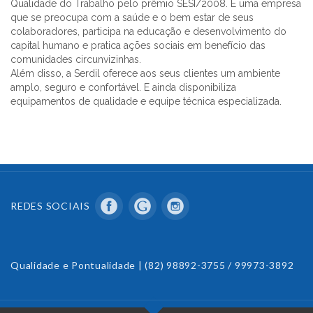
Qualidade do Trabalho pelo prêmio SESI/2008. É uma empresa
que se preocupa com a saúde e o bem estar de seus
colaboradores, participa na educação e desenvolvimento do
capital humano e pratica ações sociais em benefício das
comunidades circunvizinhas.
Além disso, a Serdil oferece aos seus clientes um ambiente
amplo, seguro e confortável. E ainda disponibiliza
equipamentos de qualidade e equipe técnica especializada.
REDES SOCIAIS
Qualidade e Pontualidade | (82) 98892-3755 / 99973-3892