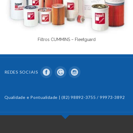
Filtros CUMMINS – Fleetguard
DETALHES
REDES SOCIAIS
Qualidade e Pontualidade | (82) 98892-3755 / 99973-3892